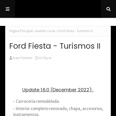
Página Principal
assetto corsa
Ford Fiesta - Turismos II
Ford Fiesta - Turismos II
Ivan Paoloni
6:19 p.m.
Update 1.6.0 (December 2022):
Carroceria remodelada.
Interior completo renovado, chapa, accesorios,
instrumentos.