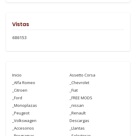
Vistas
6
8
6
1
5
3
Inicio
Assetto Corsa
_Alfa Romeo
_Chevrolet
_Citroen
_Fiat
_Ford
_FREE MODS
_Monoplazas
_nissan
_Peugeot
_Renault
_Volkswagen
Descargas
_Accesorios
_Llantas
_Programas
_Selectoras