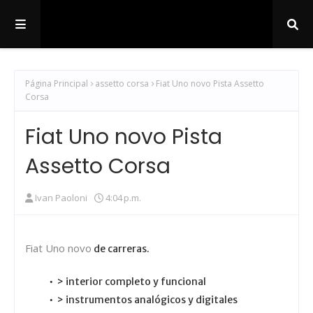
Página Principal
assetto corsa
Fiat Uno novo Pista Assetto
Corsa
Fiat Uno novo Pista
Assetto Corsa
Ivan Paoloni
4:04 p.m.
Fiat Uno novo
de carreras.
> interior completo y funcional
> instrumentos analógicos y digitales