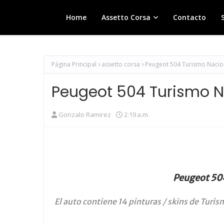
Home
Assetto Corsa
Contacto
Página Principal
assetto corsa
Peugeot 504 Turismo Nacion
Peugeot 504 Turismo Na
Gonzalo Ramirez
2:19 a.m.
Peugeot 504
El auto contiene 14 pinturas / skins de Turis