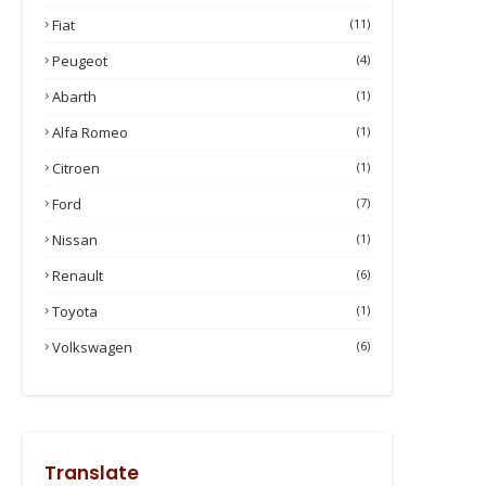
Fiat
(11)
Peugeot
(4)
Abarth
(1)
Alfa Romeo
(1)
Citroen
(1)
Ford
(7)
Nissan
(1)
Renault
(6)
Toyota
(1)
Volkswagen
(6)
Translate