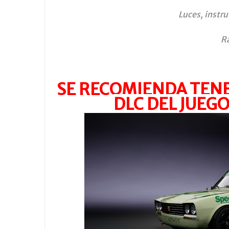
Luces, instr
Ra
SE RECOMIENDA TENE
DLC DEL JUEGO.