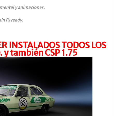
umental y animaciones.
in Fx ready.
R INSTALADOS TODOS LOS
 y también CSP 1.75