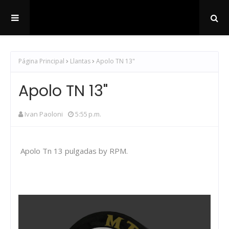
Página Principal
Llantas
Apolo TN 13"
Apolo TN 13"
Ivan Paoloni
5:55 p.m.
Apolo Tn 13 pulgadas by RPM.