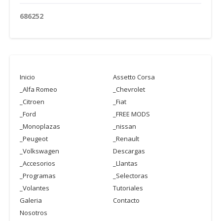
6
8
6
2
5
2
Inicio
Assetto Corsa
_Alfa Romeo
_Chevrolet
_Citroen
_Fiat
_Ford
_FREE MODS
_Monoplazas
_nissan
_Peugeot
_Renault
_Volkswagen
Descargas
_Accesorios
_Llantas
_Programas
_Selectoras
_Volantes
Tutoriales
Galeria
Contacto
Nosotros