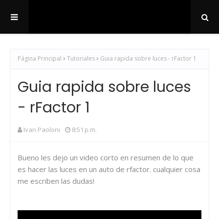
Página Principal
Tutoriales
Guia rapida sobre luces - rFactor 1
Guia rapida sobre luces
- rFactor 1
Ivan Paoloni
8:51 p.m.
Bueno les dejo un video corto en resumen de lo que
es hacer las luces en un auto de rfactor. cualquier cosa
me escriben las dudas!