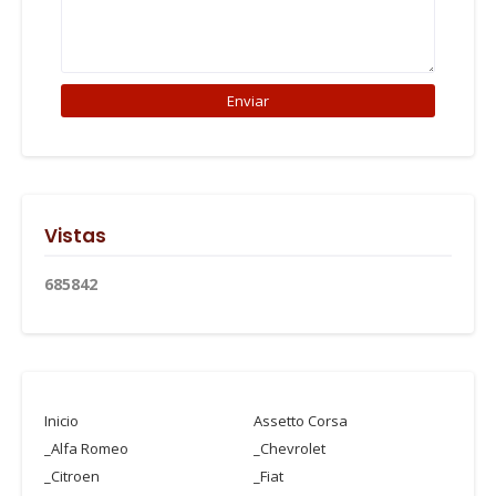
Vistas
6
8
5
8
4
2
Inicio
Assetto Corsa
_Alfa Romeo
_Chevrolet
_Citroen
_Fiat