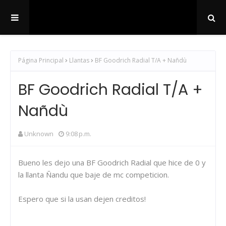
Página Principal
Llantas
BF Goodrich Radial T/A + Nañdù
BF Goodrich Radial T/A +
Nañdù
Unknown
9:08 p.m.
Bueno les dejo una BF Goodrich Radial que hice de 0 y
la llanta Ñandu que baje de mc competicion.
Espero que si la usan dejen creditos!